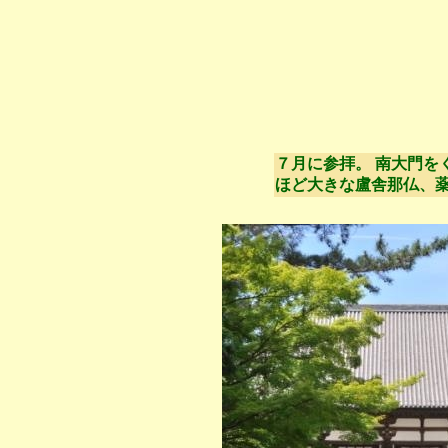
７月に参拝。 南大門
ほど大きな盧舎那仏、