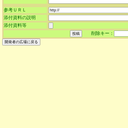
参考ＵＲＬ
添付資料の説明
添付資料等
削除キー：