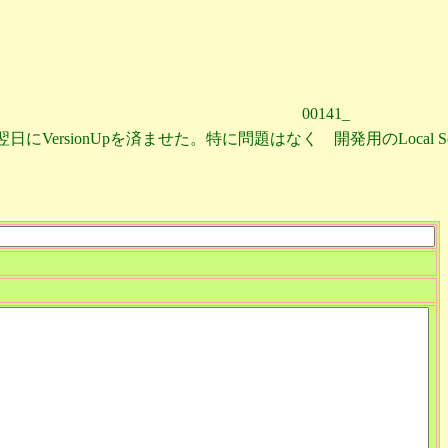
00141_
VersionUpを済ませた。特に問題はなく 開発用のLocal Serverと