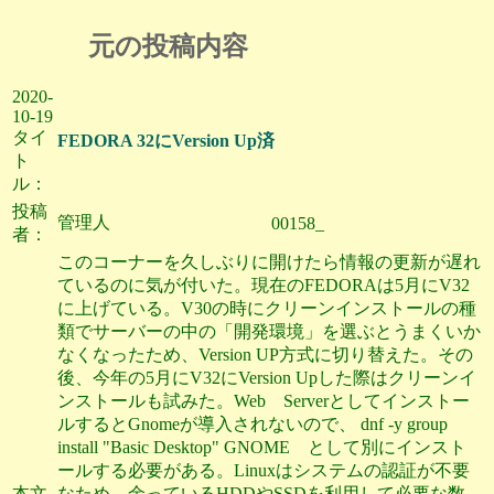
元の投稿内容
2020-
10-19
タイ
FEDORA 32にVersion Up済
ト
ル：
投稿
管理人
00158_
者：
このコーナーを久しぶりに開けたら情報の更新が遅れ
ているのに気が付いた。現在のFEDORAは5月にV32
に上げている。V30の時にクリーンインストールの種
類でサーバーの中の「開発環境」を選ぶとうまくいか
なくなったため、Version UP方式に切り替えた。その
後、今年の5月にV32にVersion Upした際はクリーンイ
ンストールも試みた。Web Serverとしてインストー
ルするとGnomeが導入されないので、 dnf -y group
install "Basic Desktop" GNOME として別にインスト
ールする必要がある。Linuxはシステムの認証が不要
本文
なため、余っているHDDやSSDを利用して必要な数