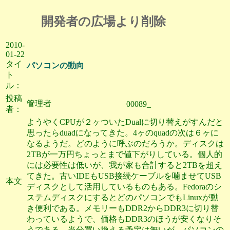
開発者の広場より削除
2010-
01-22
タイ
パソコンの動向
ト
ル：
投稿
管理者
00089_
者：
ようやくCPUが２ヶついたDualに切り替えがすんだと
思ったらduadになってきた。4ヶのquadの次は６ヶに
なるようだ。どのように呼ぶのだろうか。ディスクは
2TBが一万円ちょっとまで値下がりしている。個人的
には必要性は低いが、我が家も合計すると2TBを超え
てきた。古いIDEもUSB接続ケーブルを噛ませてUSB
本文
ディスクとして活用しているものもある。Fedoraのシ
ステムディスクにするとどのパソコンでもLinuxが動
き便利である。メモリーもDDR2からDDR3に切り替
わっているようで、価格もDDR3のほうが安くなりそ
うである。当分買い換える予定は無いが、パソコンの