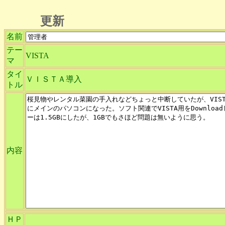
更新
名前
テー
VISTA
マ
タイ
ＶＩＳＴＡ導入
トル
内容
ＨＰ