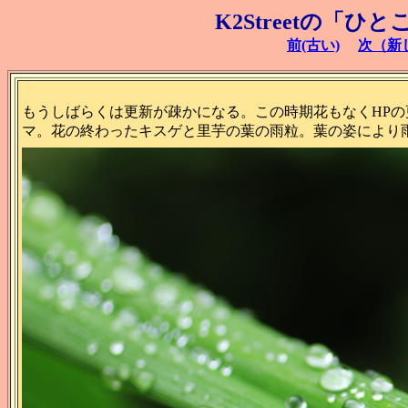
K2Streetの「ひ
前(古い)
次（新
もうしばらくは更新が疎かになる。この時期花もなくHP
マ。花の終わったキスゲと里芋の葉の雨粒。葉の姿により