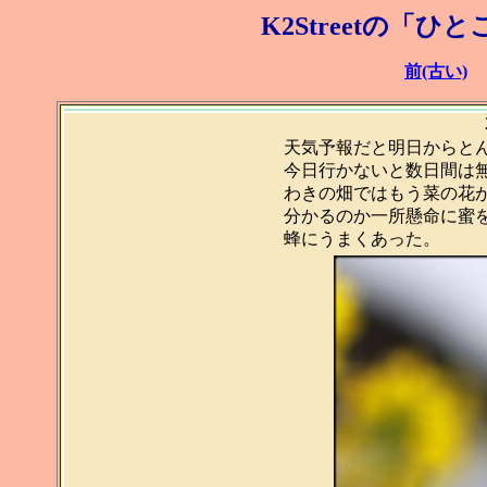
K2Streetの「ひ
前(古い)
天気予報だと明日からと
今日行かないと数日間は
わきの畑ではもう菜の花
分かるのか一所懸命に蜜を
蜂にうまくあった。