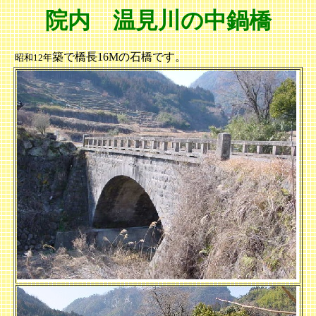
院内 温見川の中鍋橋
築で橋長16Mの石橋です。
昭和12年