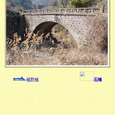
櫛野橋
石橋