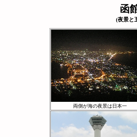
函
(夜景と五稜郭
両側が海の夜景は日本一