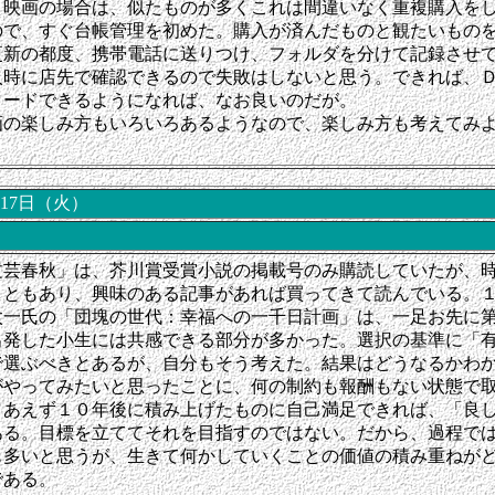
、映画の場合は、似たものが多くこれは間違いなく重複購入を
ので、すぐ台帳管理を初めた。購入が済んだものと観たいもの
更新の都度、携帯電話に送りつけ、フォルダを分けて記録させ
入時に店先で確認できるので失敗はしないと思う。できれば、
ロードできるようになれば、なお良いのだが。
画の楽しみ方もいろいろあるようなので、楽しみ方も考えてみ
月17日（火）
文芸春秋」は、芥川賞受賞小説の掲載号のみ購読していたが、
こともあり、興味のある記事があれば買ってきて読んでいる。
太一氏の「団塊の世代：幸福への一千日計画」は、一足お先に
出発した小生には共感できる部分が多かった。選択の基準に「
で選ぶべきとあるが、自分もそう考えた。結果はどうなるかわ
がやってみたいと思ったことに、何の制約も報酬もない状態で
りあえず１０年後に積み上げたものに自己満足できれば、「良
ある。目標を立ててそれを目指すのではない。だから、過程で
も多いと思う
が、生きて何かしていくことの価値の積み重ねが
である。