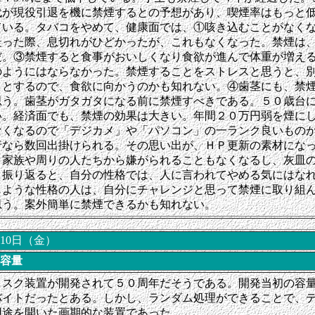
代が現役引退を機に禁煙するとの予想があり、喫煙率はもっと
ている。タバコをやめて、健康面では、①咳き込むことがなく
走った際、息切れがひどかったが、これもなくなった。禁煙は
だ。③禁煙すると食事がおいしくなり食欲が進んで体重が増え
のようにはならなかった。禁煙することをストレスと思うと、
うとするので、食欲に向かうのかも知れない。④歯茎にも、禁
思う。歯茎がガタガタになる前に禁煙すべきである。５０歳台
い。経済面でも、禁煙の効果は大きい。年間２０万円弱を煙に
なくなるので「デジカメ」や「パソコン」の一ランク良いもの
行なら数回出掛けられる。その思い出が、ＨＰ更新の素材にな
、家族や周りの人たちから嫌がられることもなくなるし、灰皿
。振り返ると、自分の性格では、人に言われてやめる気にはな
じような性格の人は、自分にチャレンジと思って禁煙に取り組
思う。案外簡単に禁煙できるかも知れない。
月10日（金）
容量
ィスク装置が開発されて５０周年だそうである。開発当初の容
バイトだったとある。しかし、ランダム処理ができることで、
用途を開いた画期的な装置であった。