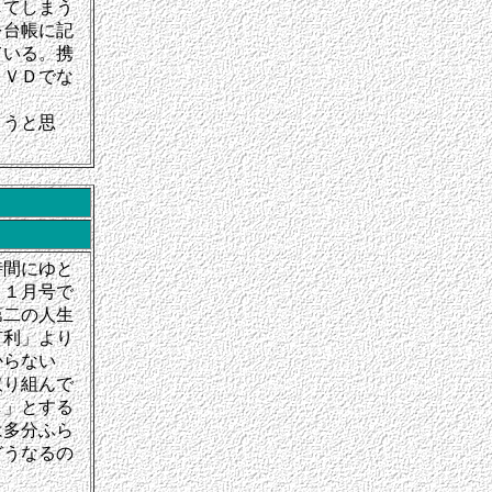
してしまう
を台帳に記
ている。携
ＤＶＤでな
ようと思
時間にゆと
１１月号で
第二の人生
有利」より
からない
取り組んで
し」とする
は多分ふら
どうなるの