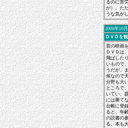
るのに苦
が）。た
うな気が
2006年10
ＤＶＤを観
昔の映画
ＤＶＤは
飛ばした
いもので
うだが、
候なので
分野も大
ところで
いてい、
には勝て
台帳に登
ると、年
の読書の
る。本も