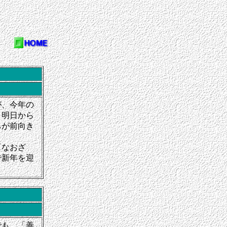
が、今年の
」明日から
ちが前向き
「なおざ
で新年を迎
でも、「善