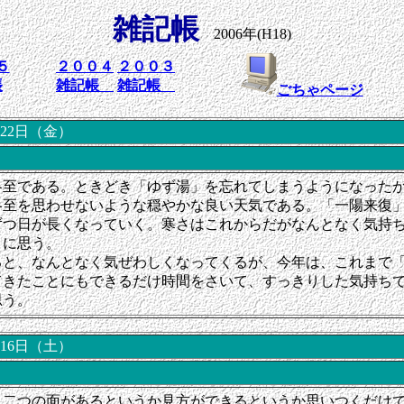
雑記帳
2006年(H18)
５
２００４
２００３
帳
雑記帳
雑記帳
ごちゃページ
月22日（金）
冬至である。ときどき「ゆず湯」を忘れてしまうようになった
冬至を思わせないような穏やかな良い天気である。「一陽来復
ずつ日が長くなっていく。寒さはこれからだがなんとなく気持
うに思う。
ると、なんとなく気ぜわしくなってくるが、今年は、これまで
てきたことにもできるだけ時間をさいて、すっきりした気持ち
思う。
月16日（土）
、二つの面があるというか見方ができるというか思いつくだけ