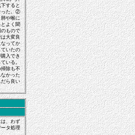
低下すると
なった。②
、肺や喉に
るとよく聞
別のもので
煙は大変良
になってか
していたの
が購入でき
っている。
の掃除も不
れなかった
んだら良い
量は、わず
データ処理