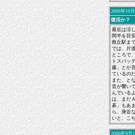
2006年1
復活か？
最近は涼
間半を目
救丘駅ま
では、片
ところで
トスバッ
藤」とか
ているの
また、と
音が響い
んでいる
は、まだ
碁」もあ
ら、身近
いと、こ
2006年9