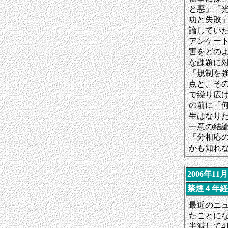
と悪」「
功と失敗
論してい
アンケー
害をどの
な課題に
「規制を
点と、そ
で繰り広
の前に「
生はなり
一意の結
「分相応
かも知れ
2006年11
禁煙４年経
最近のニュ
たことに
半減して4