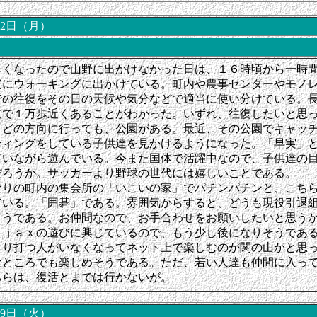
0月2日（月）
しくなったので山野に出かけなかった日は、１６時頃から一時
安にウォーキングに出かけている。町内や農事センターやモノ
での往復をその日の天候や気分などで
適当に使い分けている。
道で１万歩近くあることがわかった。いずれ、往復したいと思
、どの方向に行っても、公園がある。最近、その公園でキャッ
ティングをしている子供達を見かけるようになった。「早実」
言いながら遊んでいる。今また国体で活躍中なので、子供達の
だろうか。サッカーより野球の世代には嬉しいことである。
なりの町内の集会所の「いこいの家」でパチンパチンと、こち
ている。「囲碁」である。雰囲気からすると、どうも現役引退
ようである。お仲間なので、お手合わせをお願いしたいと思う
Ａｊａｘの遊びに興じているので、もう少し後になりそうであ
まり打つ人がいなくなってネット上で楽しむのが関の山かと思
なところでも楽しめそうである。ただ、若い人達も仲間に入っ
ちらは、復活とまでは行かないが。
月19日（火）