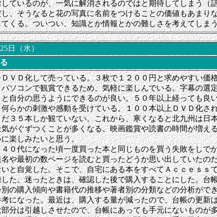
労しているのが、一気に解消されるのではと期待してしまう（
だし、そうなると花の写真に名前をつけることの価値もあまり
してくる。ついつい、知識とか情報とかの難しさを考えてしま
月25日（水）
る
をＤＶＤ化して売っている。３枚で１２００円と求めやすい価
、パソコンで観賞できるため、気軽に楽しんでいる。字幕の選
りと自分の思うようにできるのが良い。５０年以上経っても良
、何らかの刺激や感動を受けている。１００本以上ＤＶＤ化さ
まだ３５本しか観ていない。これから、寒くなると北九州は日
天気がぐずつくことが多くなる。映画鑑賞や読書の時間が増え
いに楽しみたいと思う。
、４０代になった頃一度買った本と同じものを買う失敗をしで
題名や最初の数ページを読むと買ったどうか思い出していたの
ないと自覚した。そこで、自宅にある本をすべてＡｃｃｅｓｓ
録した。迷ったときは、確認した後で購入することにした。台
齢別の購入傾向や書籍代の推移や著者別の分類などの分析がで
参考になった。最近は、購入する量が減ったので、台帳の更新
大部分は引越しさせたので、台帳にあっても手元にないものが