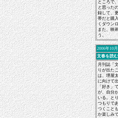
ところで
と思った
録して、
帯だと購
くダウン
また、映
う。
2006年10
文春を読む
月刊誌「
りが出た
は、堺屋
に向けて
「好き」
が、自分
いる。と
つもりで
つくこと
か楽しみ