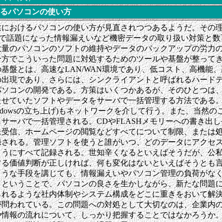
るパソコンの使い方
業におけるパソコンの使い方が見直されつつあるようだ。その
nyで話題になった情報漏えいなど機密データの取り扱い対策と
大量のパソコンのソフトの維持やデータのバックアップの労力
一方でこういった問題に対処するためのツールや基盤が整って
基盤とは、高速なLAN/WAN環境であり、低コスト、高機能
の出現であり、さらには、シンクライアントと呼ばれるハード
パソコンの開発である。方策はいくつかあるが、そのひとつは
たせていたソフトやデータをサーバで一括管理する方法である
Windowsの立ち上げ)もネットワークを介して行う。また、当然
サーバで一括管理される。CDやFLASHメモリーへの書き出
送受信、ホームページの閲覧などすべてについて制限、または
録される。管理ソフトを使うと誰がいつ、どのデータにアクセ
ようにすべて記録される。世知辛くなるといえばそうだが、公
する価値判断が正しければ、何も変化はないといえばそうとも
ような手段を講じても、情報漏えいやパソコン管理の負荷がな
。ということで、パソコンの良さを生かしながら、新たな問題
られるような社内体制やシステム構成をどこに重きをおいて解
が問われている。この問題への対処として大切なのは、企業内
や情報の流れについて、しっかり把握することではなかろうか