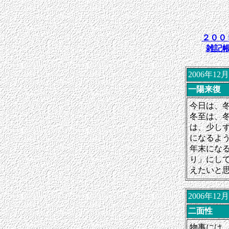
２００
雑記
2006年12
一陽来復
今日は、
冬至は、
は、少し
になるよ
年末にな
り」にし
えたいと
2006年12
二面性
物事には