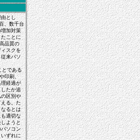
理由とし
数百、数千台
の増加対策
きたことに
、高品質の
ディスクを
、従来パソ
。
のことである
しや印刷、
処理経過が
スしたか追
私の区別や
言える。た
くなるとは
にも適切な
決しようと
のパソコン
。いずれに