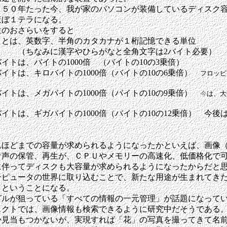
、５０年たった今、我が家のパソコンが装備しているディスク
ほぼ１テラになる。
位のおさらいをすると
は、英数字、半角のカタカナが１桁記憶できる単位
みに漢字やひらがなと全角文字は2バイト必要）
は、バイトの1000倍 （バイトの10の3乗倍）
トは、キロバイトの1000倍（バイトの10の6乗倍）
フロッピ
トは、メガバイトの1000倍（バイトの10の9乗倍）
今
は、大
は、ギガバイトの1000倍（バイトの10の12乗倍） 今後
？
れほどまでの容量が求められるようになったかといえば、画像
音声の保管、再生が、ＣＰＵやメモリーの高速化、低価格化で
に伴ってディスクも大容量が求められるようになったからだと
ンピュータの世界に取り込むことで、新たな用途が生まれてき
）ということになる。
グルが狙っている「すべての情報の一元管理」が話題になって
ェクトでは、画像情報も検索できるように研究中だそうである
か見当もつかないが、実現すれば「花」の写真を撮ってきて名