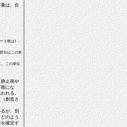
容量は、合
ー１枚は1．
部分はこの単
は、
この単位
（静止画や
可能にな
思われる。
た（創造さ
いるが、別
。どのよう
前を確定す