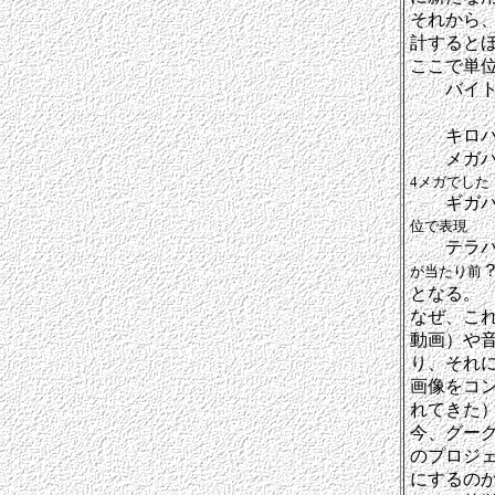
それから
計すると
ここで単
バイトと
（ちな
キロバイト
メガバイ
4メガでした
ギガバイ
位で表現
テラバイト
が当たり前
となる。
なぜ、こ
動画）や
り、それ
画像をコ
れてきた
今、グー
のプロジ
にするの