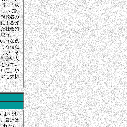
と暗」「成
」ついて討
「視聴者の
用による弊
った社会的
に思う。
のような視
ような論点
ろうが、そ
は社会や人
。とうてい
ない悪」や
るのも大切
人まで減っ
が、最近は
これから、