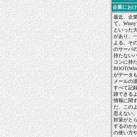
企業におけ
最近、企
て、Win
といった
があり、
よる。その
のサーバ
持たない
コンに持
BOOT(
がデータも
メールの
すべて記
跡できる
情報に関
だ、この
思えない
対策がと
するのか
の使い方