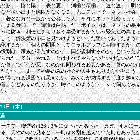
光と影」「陰と陽」「表と裏」「消極と積極」「遅と速」「明
」など拾い出すと際限がなくなる。先日テレビで「ネット社会
た。著名な方と一般から公募した人、それにネット社会らしく
トによる参加」で、議論は白熱した。ポイントは、ネットの悪
ように防ぎ、利便性をより多く享受するかという緊急性の高ま
対して、解決策の糸口を見つけようといった狙いであったよう
強化するか」「個人の問題としてモラルアップに期待するか」
の役割は「家族が果たすのか」「国が規制するのか」といった
げられた。多分、やれることはすべてやらないといけないのだ
何が善」で「何が悪」なのかも問われる必要がある。善のみで
たたないし、ましてや悪のみの社会や人生もありえないと思う
論が得られる課題とは思えない。みんなが納得する「度を越え
の善」などあるのだろうか。時々このようなテーマで悩んでみ
ない。
月23日（木）
過
ースで、喫煙者は26．3％になったとあった。ほぼ、４人に一
なる。男性のみで見ると、一時は８割を越えていた時もあった
1．3％にまで低下している。小生も禁煙して４年が経過した。