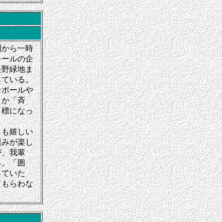
間から一時
レールの企
長野緑地ま
っている。
チボールや
とか「斉
目標になっ
らも嬉しい
組みが楽し
が、我輩
る。「囲
っていた
てもらわな