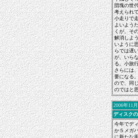
団塊の世
考えられ
小走りで
よいよう
くが、そ
解消しよ
いように
らでは遅
が、いら
る。小旅
さらには
要になる
ので、同
のではと
2006年11
ディスクの
今年でデ
か５メガ
に新たな