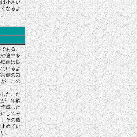
話は小さい
なくなるよ
う。
格である。
定や途中を
い映画は良
れているよ
本海側の気
るが、この
かした。た
だが、年齢
で作成した
帳にしてみ
き、その後
は止めてい
多い。